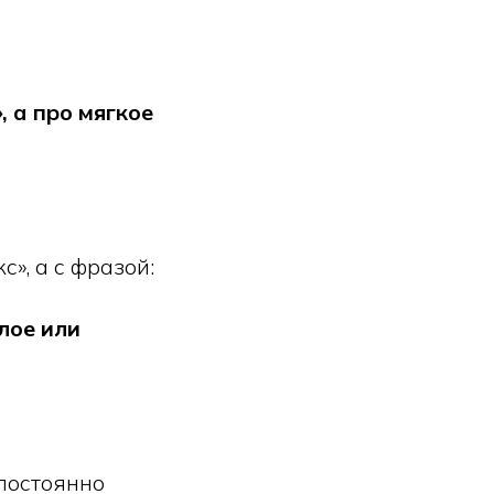
, а про мягкое
», а с фразой:
лое или
постоянно