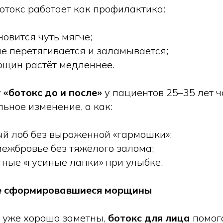
отокс работает как профилактика:
овится чуть мягче;
е перетягивается и заламывается;
рщин растёт медленнее.
у
«ботокс до и после»
у пациентов 25–35 лет ч
ьное изменение, а как:
ый лоб без выраженной «гармошки»;
межбровье без тяжёлого залома;
тные «гусиные лапки» при улыбке.
же сформировавшиеся морщины
 уже хорошо заметны,
ботокс для лица
помога