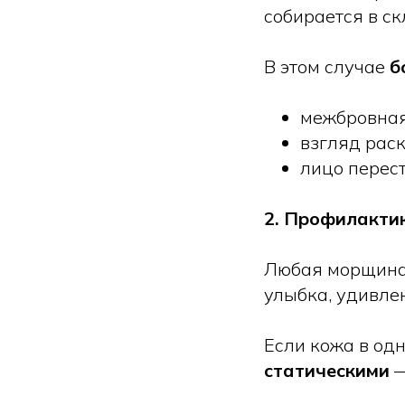
собирается в ск
В этом случае
б
межбровная
взгляд рас
лицо перест
2. Профилакти
Любая морщина
улыбка, удивле
Если кожа в од
статическими
—