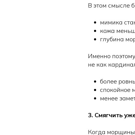
В этом смысле б
мимика стан
кожа меньш
глубина мо
Именно поэтом
не как кардинал
более ровн
спокойное 
менее заме
3. Смягчить у
Когда морщины