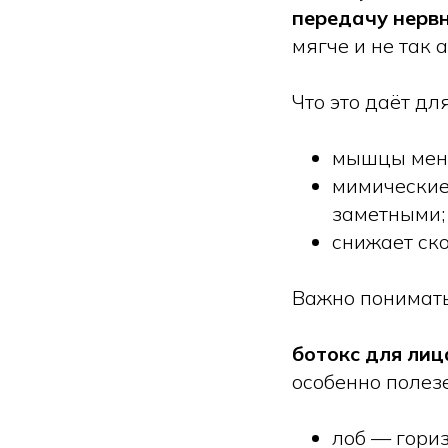
передачу нерв
мягче и не так 
Что это даёт дл
мышцы мень
мимические
заметными;
снижает ск
Важно понимать
ботокс для ли
особенно полезе
лоб — гори