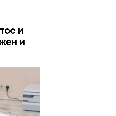
тое и
жен и