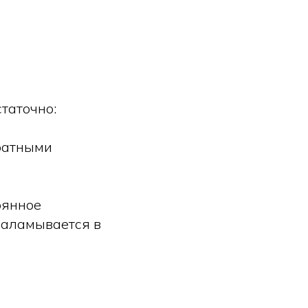
таточно:
аратными
оянное
заламывается в