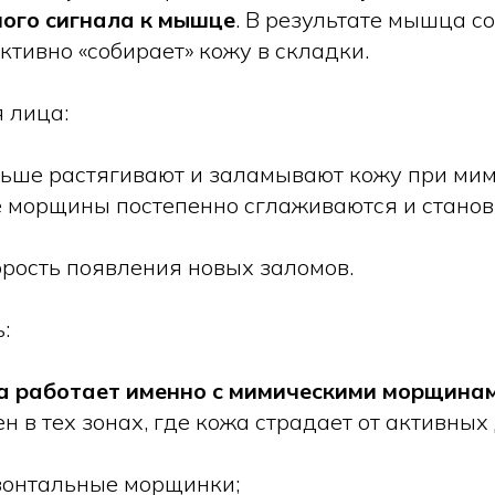
ного сигнала к мышце
. В результате мышца с
активно «собирает» кожу в складки.
я лица:
ше растягивают и заламывают кожу при мим
 морщины постепенно сглаживаются и станов
орость появления новых заломов.
:
ца работает именно с мимическими морщина
н в тех зонах, где кожа страдает от активных
зонтальные морщинки;