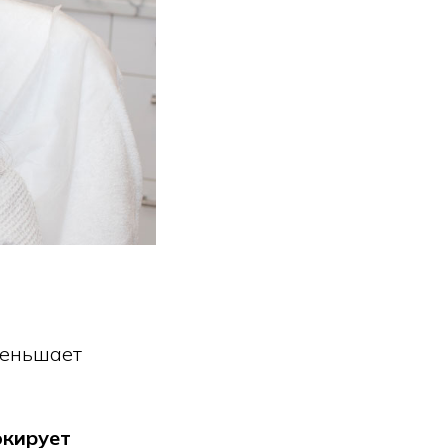
меньшает
окирует