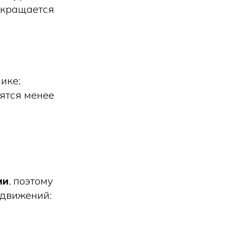
окращается
ике;
ятся менее
ми
, поэтому
 движений: