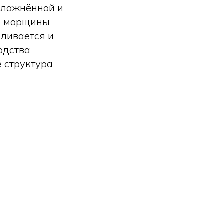
влажнённой и
ие морщины
иливается и
одства
ё структура