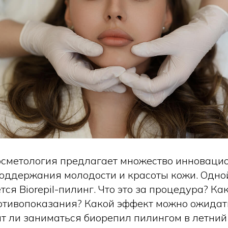
сметология предлагает множество инновацио
оддержания молодости и красоты кожи. Одной
ся Biorepil-пилинг. Что это за процедура? Ка
отивопоказания? Какой эффект можно ожидат
ит ли заниматься биорепил пилингом в летний