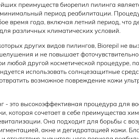
йших преимуществ биорепил пилинга являет
 минимальный период реабилитации. Процед
ое время года, включая летний период, что д
для различных климатических условий.
которых других видов пилингов, Biorepil не в
шелушения и не повышает фоточувствительно
при любой другой косметической процедуре, п
ндуется использовать солнцезащитные средс
дотвратить возможное повреждение кожи уль
г - это высокоэффективная процедура для во
и, которая сочетает в себе преимущества хи
евитализации. Она подходит для борьбы с во
игментацией, акне и дегидратацией кожи. Бл
 и отсутствию значительного периода реабил