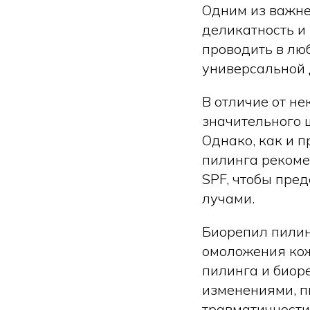
Одним из важне
деликатность и
проводить в люб
универсальной 
В отличие от не
значительного 
Однако, как и 
пилинга рекоме
SPF, чтобы пре
лучами.
Биорепил пилин
омоложения кож
пилинга и биор
изменениями, п
травматичности