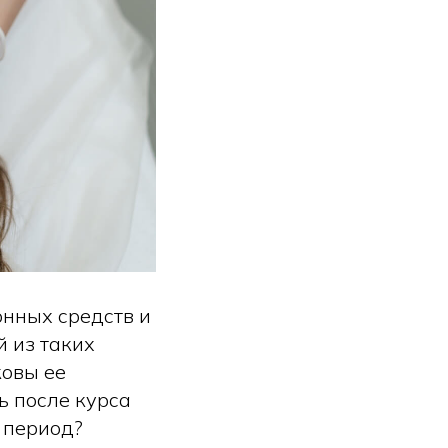
нных средств и
 из таких
ковы ее
ь после курса
 период?