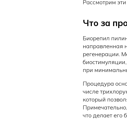
Рассмотрим эти
Что за пр
Биорепил пилин
направленная н
регенерации. М
биостимуляции,
при минимальны
Процедура осно
числе трихлорук
который позвол
Примечательно,
что делает его