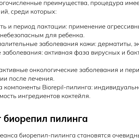
огочисленные преимущества, процедура имее
ий, среди которых:
ть и период лактации: применение агрессив
 небезопасным для ребенка.
палительные заболевания кожи: дерматиты, эк
 заболевания: активная фаза вирусных и ба
 активные онкологические заболевания и пер
ии после лечения.
а компоненты Biorepil-пилинга: индивидуаль
мость ингредиентов коктейля.
 биорепил пилинга
сеанса биорепил-пилинга становятся очевидн