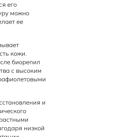
ся его
уру можно
елает ее
ызывает
сть кожи.
осле биорепил
тва с высоким
трафиолетовыми
сстановления и
мического
зрастными
агодаря низкой
итации,