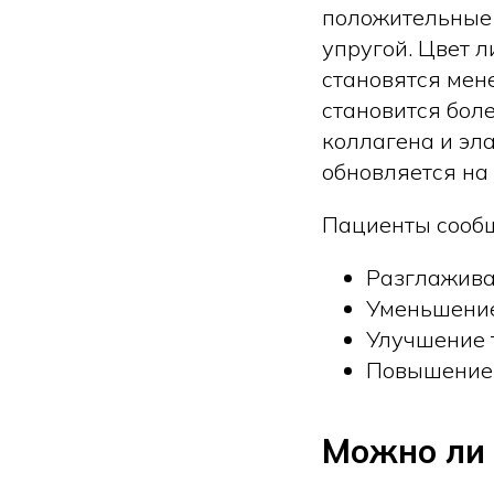
положительные 
упругой. Цвет 
становятся мен
становится бол
коллагена и эла
обновляется на
Пациенты сооб
Разглажива
Уменьшение
Улучшение т
Повышение 
Можно ли 