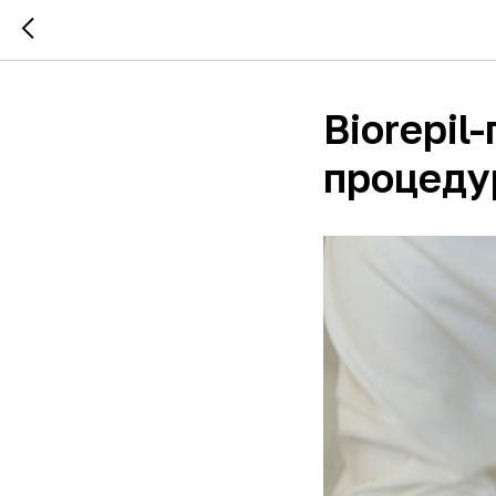
Biorepil
процеду