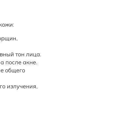
кожи:
орщин,
вный тон лица.
а после акне.
ие общего
го излучения,