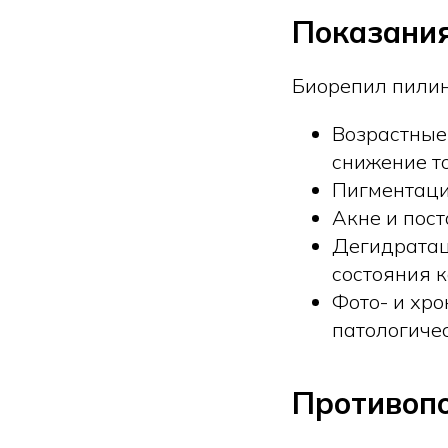
Показани
Биорепил пилин
Возрастные
снижение т
Пигментаци
Акне и пост
Дегидратаци
состояния к
Фото- и хро
патологичес
Противоп