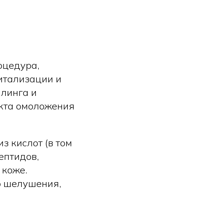
оцедура,
итализации и
илинга и
екта омоложения
з кислот (в том
ептидов,
 коже.
го шелушения,