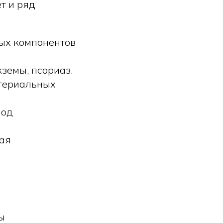
т и ряд
ных компонентов
земы, псориаз.
ктериальных
иод
ная
ы