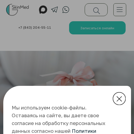
+7 (843) 204-55-11
Записаться онлайн
Мы используем cookie-файлы.
Оставаясь на сайте, вы даете свое
согласие на обработку персональных
Оригинальный подарок Вам и
данных согласно нашей
Политики
Близким
обработки персональных данных
Дарим Бесплатно сертификат на 5 000 рублей на
визит в клинику Скинмед
Принимаю
Сэкономьте время при выборе подарка
Делайте подарок полезным
Для мужчин и женщин