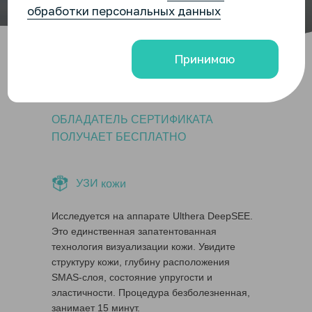
ПОЛУЧИТЬ
ОБЛАДАТЕЛЬ СЕРТИФИКАТА
ПОЛУЧАЕТ БЕСПЛАТНО
УЗИ кожи
Исследуется на аппарате Ulthera DeepSEE.
Это единственная запатентованная
технология визуализации кожи. Увидите
структуру кожи, глубину расположения
SMAS-слоя, состояние упругости и
эластичности. Процедура безболезненная,
занимает 15 минут.