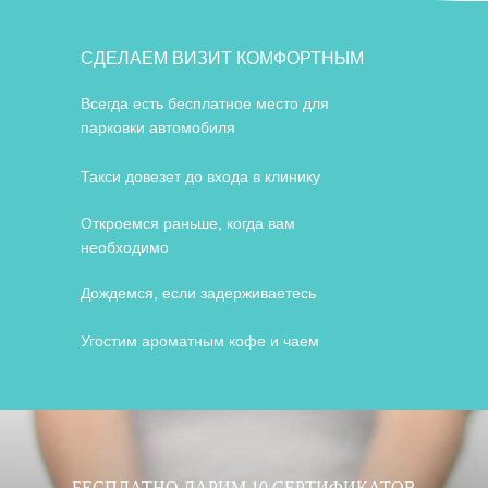
СДЕЛАЕМ ВИЗИТ КОМФОРТНЫМ
Всегда есть бесплатное место для
парковки автомобиля
Такси довезет до входа в клинику
Откроемся раньше, когда вам
необходимо
Дождемся, если задерживаетесь
СкинМед
+7 (843) 204-55-11
Угостим ароматным кофе и чаем
г. Казань, ЖК «XXI век»,
пр.А.Камалеева, 30
Ежедневно с 09:00 до 21:00
Воскресенье с 09:00 до 17:00
SkinMedClinic@yandex.ru
БЕСПЛАТНО ДАРИМ 10 СЕРТИФИКАТОВ