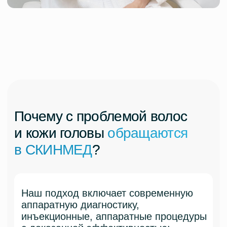
Специалисты помогают
вылечить и предотвратить
Секущиеся
Выпадение волос и облысение
кончики
Сухие и ломкие волосы
Зуд кожи головы
Себорея или себорейный дерматит
Перхоть