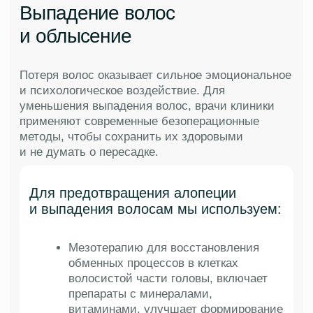
Ослабление иммунитета, дефицит важных
микроэлементов, минералов являются
основными факторами секущихся кончиков.
Влияет также стресс, неправильное питание,
частое мытье хлорированной водой,
чрезмерное использование фена, горячая
завивка. Волосы становятся безжизненными
и тусклыми, начинают путаться, плохо
укладываются и вызывают раздражение
В нашей клинике проблему сечения
волос можно решить с помощью
современных процедур:
мезотерапия для увлажнения
волосистой части головы, улучшения
питания корней и восстановления
блеска волос
плазмотерапия PRP-Cortexil —
собственная плазма человека,
обогащенная факторами роста для
улучшения питания и кровоснабжения