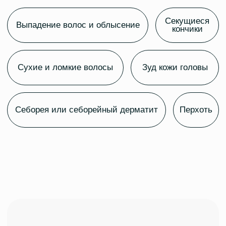
Выберите удобную дату для записи на прием
к трихологу, чтобы остановить выпадение
волос
Выбрать удобную дату
Первым шагом для остановки выпадения волос
является диагностика причин и выбор наиболее
эффективного протокола лечения. Поэтому для
начала советуем пройти консультацию врача.
Это поможет сэкономить ваше время
и сохранить свои волосы.
Секущиеся кончики