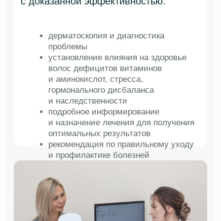
Выпадение волос
и облысение
Потеря волос оказывает сильное эмоциональное
и психологическое воздействие. Для
уменьшения выпадения волос, врачи клиники
применяют современные безоперационные
методы, чтобы сохранить их здоровыми
и не думать о пересадке.
Для предотвращения алопеции
и выпадения волосам мы используем:
Мезотерапию для восстановления
обменных процессов в клетках
волосистой части головы, включает
препараты с минералами,
витаминами, улучшает формирование
волосяных луковиц и синтез кератина,
протеина отвечающего за густоту
волос.
Плазмотерапию PRP-Cortexil,