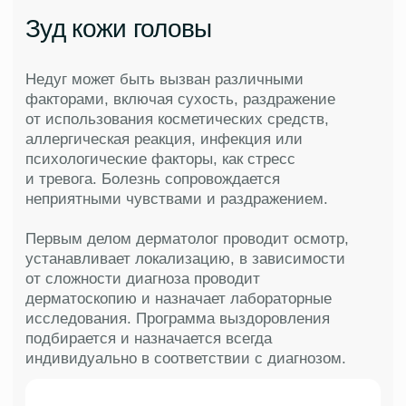
Перхоть
Недуг характеризуется образованием мелких
белых чешуек на коже головы и волосах.
Возникает из-за сухости, развития грибковой
инфекции и неправильного ухода за волосами
и кожей головы.
Эффективный курс терапии
против болезни включает:
консультацию специалиста,
диагностику кожи
назначение медицинских
шампуней с активными
компонентами против грибковых
инфекций
рекомендации по коррекции
питания, включение Омега-3
жиров, витаминов группы
В и цинка.
назначение медикаментозных
препаратов