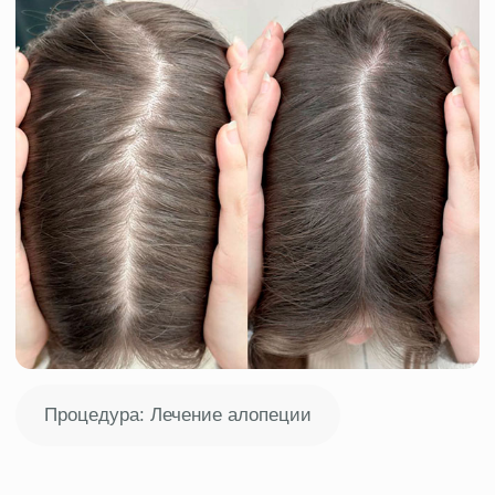
СКИНМЕД, как клиника трихологии в Казани,
занимается оздоровлением состояния волос
и кожи головы. С 2021 года мы помогли более
1.000 пациентам восстановить густоту
и сохранить здоровье волос. Трихология
в клинике объединяет в себе диагностику,
терапию и домашний уход за волосами.
Специалисты клиники обладают знаниями
и практическими навыками решения таких
проблем, как выпадение волос, перхоть, зуд,
себорея, ломкость и сухость.
Своевременное обращение
к квалифицированному доктору позволит
сохранить здоровье кожи головы и волос,
избежать их пересадку или трансплантацию.