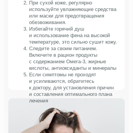
Лечение требует комплексного подхода и времени.
Следуя рекомендациям специалиста и, уделяя
внимание правильной гигиене, вы сможете
улучшить состояние кожи и полностью
избавиться от перхоти.
Виды
услуг
01
Консультация
трихолога
Подробнее