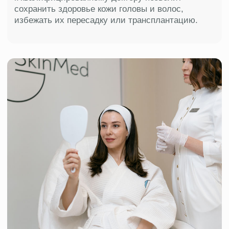
с доказанной эффективностью:
дерматоскопия и диагностика
проблемы
установление влияния на здоровье
волос дефицитов витаминов
и аминокислот, стресса,
гормонального дисбаланса
и наследственности
подробное информирование
и назначение лечения для получения
оптимальных результатов
рекомендация по правильному уходу
и профилактике болезней