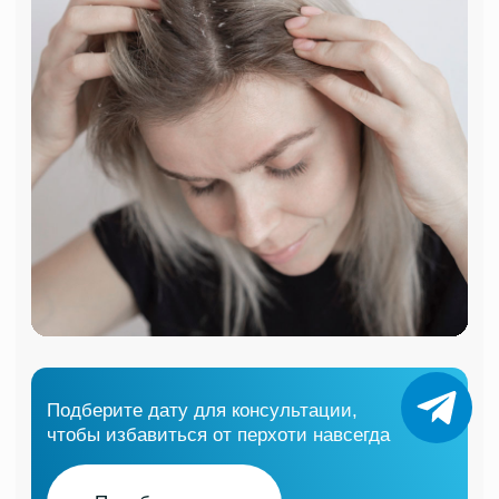
02
Инъекции
коллагена
Подробнее
03
Биоревитализация
Подробнее