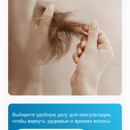
Для профилактики болезни, советуем:
повседневно используйте мягкие,
гипоаллергенные средства, специально
предназначенные для чувствительной
кожи
для уменьшения воспаления
пользуйтесь лечебным шампунем
с активными компонентами
помогающими предотвратить себорею
(салициловая кислота, кетоконазол,
пиритион цинка или селеновая соль)
регулярно увлажняйте кожу
с использованием специальных средств
или масок. Это поможет снизить
шелушение и раздражение.
не используйте химические средства
для укладки волос и частые
окрашивания