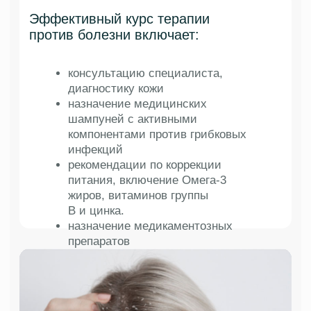
Релевантные
услуги
01
Мезотерапия
для волос
Подробнее