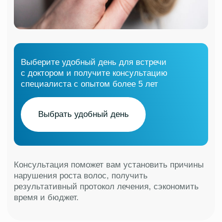
Запомните 5 рекомендаций,
которые помогут справиться с
этим неприятным симптомом:
Избегайте агрессивных средств
гигиены. Используйте мягкие
шампуни и кондиционеры без
химических компонентов
и раздражителей
При сухой коже, регулярно
используйте увлажняющие средства
или маски для предотвращения
обезвоживания.
Избегайте горячий душ
и использование фена на высокой
температуре, это сильно сушит кожу.
Следите за своим питанием.
Включите в рацион продукты
с содержанием Омега-3, жирные
кислоты, антиоксиданты и минералы
Если симптомы не проходят
и усиливаются, обратитесь
к доктору, для установления причин
и составления оптимального плана
лечения