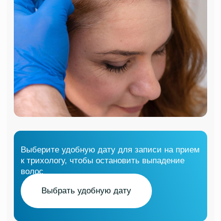
результативный протокол лечения, сэкономить
время и бюджет.
Сухие и ломкие волосы
Причинами ломких и сухих волос могут быть
генетическая предрасположенность,
недостаток микроэлементов, минералов, таких
как железо, цинк, витамины группы B и D.
Волосы становятся более подверженными
к повреждениям после частой укладки,
химической завивки и окрашивания.
При появлении первых признаков ухудшения
качества волос мы рекомендуем
использование медикаментозных препаратов
и подобрать медицинские шампуни
и кондиционер. Это поможет укрепить волосы