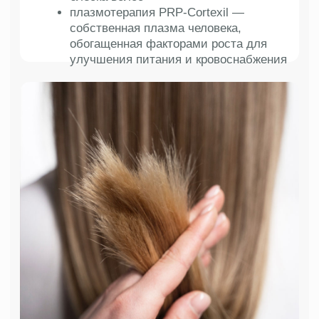
Зуд кожи головы
Недуг может быть вызван различными
факторами, включая сухость, раздражение
от использования косметических средств,
аллергическая реакция, инфекция или
психологические факторы, как стресс
и тревога. Болезнь сопровождается
неприятными чувствами и раздражением.
Первым делом дерматолог проводит осмотр,
устанавливает локализацию, в зависимости
от сложности диагноза проводит
дерматоскопию и назначает лабораторные
исследования. Программа выздоровления
подбирается и назначается всегда
индивидуально в соответствии с диагнозом.
Для профилактики и
восстановления иммунитета
кожи головы рекомендуем:
Плазмотерапию PRP-Cortexil
Мезотерапию для волос
Индивидуальную уходовую
программу