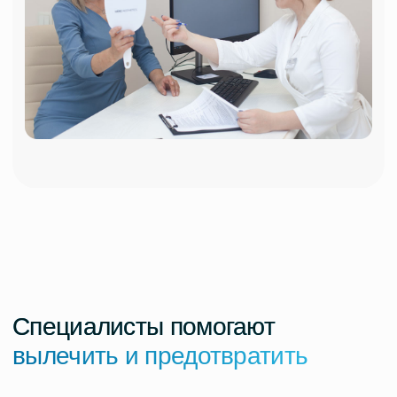
позволяет восстановить организму
дефицит полезных веществ
из собственной, обогащенной
факторами роста плазмы пациента.
Инновационный гипоаллергенный
материал для стимуляции роста
клеток дермы.
Микроигольчатый RF-лифтинг Виваче
для улучшения кровообращения,
кислородного обмена и ускорения
восстановления структуры волос.