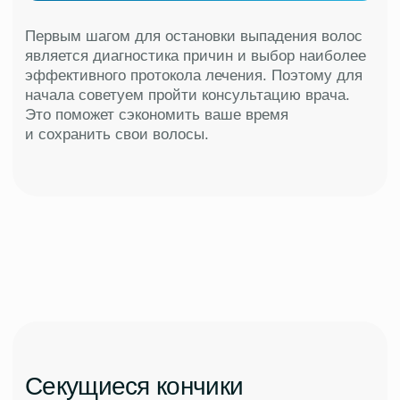
и предотвратить их ломкость.
Для исключения рецидива,
применяем инновационные
процедуры:
РФ-лифтинг Виваче
Плазмотерапия
Мезотерапия