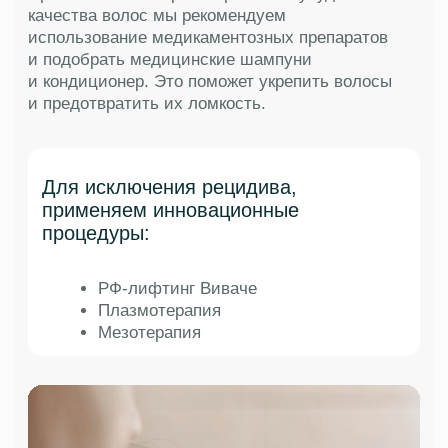
Себорея или себорейный
дерматит
Болезнь начинается из-за размножения
в организме патогенного грибка Питироспорум
Овале. Симптомами дерматита являются зуд,
покраснение, шелушение и образование
корочек. Грибок размножается на фоне
ослабленного иммунитета, гормонального сбоя
и стресса.
Для избавления от дерматита кожи требуется
запастись временем и терпением. Вовремя
поставленный диагноз и правильная программа
лечения способствуют быстрому
выздоровлению и улучшению качества кожи.